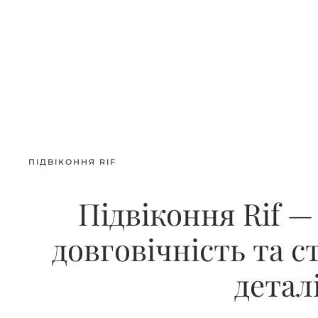
ПІДВІКОННЯ RIF
Підвіконня Rif —
довговічність та с
детал