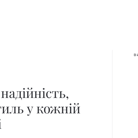
В
 надійність,
тиль у кожній
і